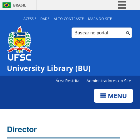
BRASIL
Simplifique!
ACESSIBILIDADE
ALTO CONTRASTE
MAPA DO SITE
Comunica BR
Participe
Acesso à informação
Legislação
University Library (BU)
Canais
Área Restrita
Administradores do Site
MENU
Director