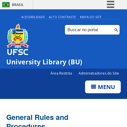
BRASIL
Simplifique!
ACESSIBILIDADE
ALTO CONTRASTE
MAPA DO SITE
Comunica BR
Participe
Acesso à informação
Legislação
University Library (BU)
Canais
Área Restrita
Administradores do Site
MENU
General Rules and
Procedures